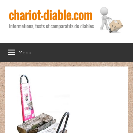
Aller
au
contenu
chariot-
Informations,
tests
Menu
diable.com
et
comparatifs
de
diables
de
manutention