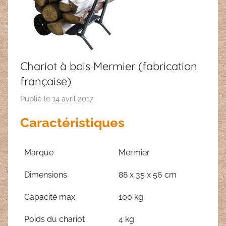
Chariot à bois Mermier (fabrication
française)
Publié le
14 avril 2017
p
a
Caractéristiques
r
L
u
Marque
Mermier
k
Dimensions
88 x 35 x 56 cm
e
B
Capacité max.
100 kg
.
Poids du chariot
4 kg